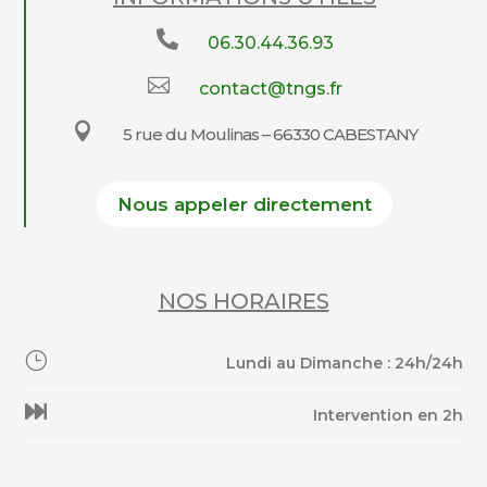

06.30.44.36.93

contact@tngs.fr

5 rue du Moulinas – 66330 CABESTANY
Nous appeler directement
NOS HORAIRES
}
Lundi au Dimanche : 24h/24h

Intervention en 2h