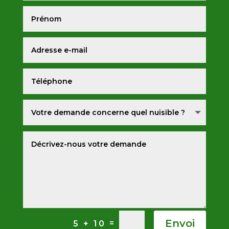
Envoi
=
5 + 10