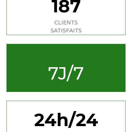
187
CLIENTS
SATISFAITS
7J/7
24h/24